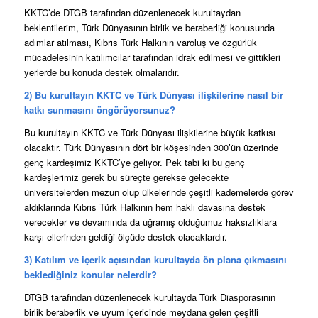
KKTC’de DTGB tarafından düzenlenecek kurultaydan
beklentilerim, Türk Dünyasının birlik ve beraberliği konusunda
adımlar atılması, Kıbrıs Türk Halkının varoluş ve özgürlük
mücadelesinin katılımcılar tarafından idrak edilmesi ve gittikleri
yerlerde bu konuda destek olmalarıdır.
2) Bu kurultayın KKTC ve Türk Dünyası ilişkilerine nasıl bir
katkı sunmasını öngörüyorsunuz?
Bu kurultayın KKTC ve Türk Dünyası ilişkilerine büyük katkısı
olacaktır. Türk Dünyasının dört bir köşesinden 300’ün üzerinde
genç kardeşimiz KKTC’ye geliyor. Pek tabi ki bu genç
kardeşlerimiz gerek bu süreçte gerekse gelecekte
üniversitelerden mezun olup ülkelerinde çeşitli kademelerde görev
aldıklarında Kıbrıs Türk Halkının hem haklı davasına destek
verecekler ve devamında da uğramış olduğumuz haksızlıklara
karşı ellerinden geldiği ölçüde destek olacaklardır.
3) Katılım ve içerik açısından kurultayda ön plana çıkmasını
beklediğiniz konular nelerdir?
DTGB tarafından düzenlenecek kurultayda Türk Diasporasının
birlik beraberlik ve uyum içericinde meydana gelen çeşitli