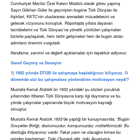
Cumhuriyet Meclisi Özel Kalem Müdürü olarak görev yapmış
Sayın Gökhan Güler ile geçmişten bugüne Türk Dünyası ile
ilişkileri, KKTC’nin uluslararası arenadaki mücadelesini ve
gelecek vizyonunu konuştuk. Röportajda yıllara dayanan
tecrübelerini ve Türk Dünyası’na yönelik yürütülen çalışmaları
bizlerle paylaşarak, hem tarihi gelişmeleri hem de bugün atılan
adımların önemini vurguladı.
Kendisine, samimi ve değerli açıklamaları için teşekkür ediyoruz.
Genel Geçmiş ve Deneyim
1) 1992 yılında DTGB ile çalışmaya başladığınızı biliyoruz. O
dönemde sizi bu çalışmalara yönlendiren motivasyon neydi?
Mustafa Kemal Atatürk’ün 1933 yılındaki şu sözleri çocukluk
yıllarımdan itibaren Türk Dünyasına karşı ilgi duymama ve bu
yönde çalışmalar yapmamda büyük motivasyon kaynağı
olmuştur.
Mustafa Kemal Atatürk 1933’de yaptığı bir konuşmasında
; “Bugün
Sovyetler Birliği, dostumuzdur; komşumuzdur, müttefikimizdir. Bu
dostluğa ihtiyacımız vardır. Fakat yarın ne olacağını kimse bu
günden kestiremez. Tıpkı Osmanlı gibi, tıpkı Avusturya-