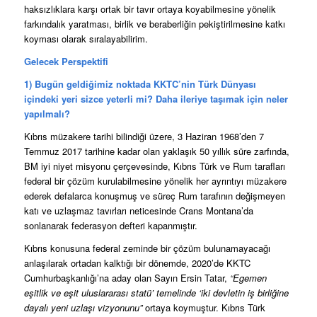
haksızlıklara karşı ortak bir tavır ortaya koyabilmesine yönelik
farkındalık yaratması, birlik ve beraberliğin pekiştirilmesine katkı
koyması olarak sıralayabilirim.
Gelecek Perspektifi
1) Bugün geldiğimiz noktada KKTC’nin Türk Dünyası
içindeki yeri sizce yeterli mi? Daha ileriye taşımak için neler
yapılmalı?
Kıbrıs müzakere tarihi bilindiği üzere, 3 Haziran 1968’den 7
Temmuz 2017 tarihine kadar olan yaklaşık 50 yıllık süre zarfında,
BM iyi niyet misyonu çerçevesinde, Kıbrıs Türk ve Rum tarafları
federal bir çözüm kurulabilmesine yönelik her ayrıntıyı müzakere
ederek defalarca konuşmuş ve süreç Rum tarafının değişmeyen
katı ve uzlaşmaz tavırları neticesinde Crans Montana’da
sonlanarak federasyon defteri kapanmıştır.
Kıbrıs konusuna federal zeminde bir çözüm bulunamayacağı
anlaşılarak ortadan kalktığı bir dönemde, 2020’de KKTC
Cumhurbaşkanlığı’na aday olan Sayın Ersin Tatar,
“Egemen
eşitlik ve eşit uluslararası statü’ temelinde ‘iki devletin iş birliğine
dayalı yeni uzlaşı vizyonunu”
ortaya koymuştur. Kıbrıs Türk