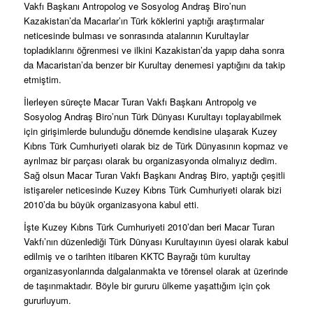
Vakfı Başkanı Antropolog ve Sosyolog Andraş Biro’nun
Kazakistan’da Macarlar’ın Türk köklerini yaptığı araştırmalar
neticesinde bulması ve sonrasında atalarının Kurultaylar
topladıklarını öğrenmesi ve ilkini Kazakistan’da yapıp daha sonra
da Macaristan’da benzer bir Kurultay denemesi yaptığını da takip
etmiştim.
İlerleyen süreçte Macar Turan Vakfı Başkanı Antropolg ve
Sosyolog Andraş Biro’nun Türk Dünyası Kurultayı toplayabilmek
için girişimlerde bulunduğu dönemde kendisine ulaşarak Kuzey
Kıbrıs Türk Cumhuriyeti olarak biz de Türk Dünyasının kopmaz ve
ayrılmaz bir parçası olarak bu organizasyonda olmalıyız dedim.
Sağ olsun Macar Turan Vakfı Başkanı Andraş Biro, yaptığı çeşitli
istişareler neticesinde Kuzey Kıbrıs Türk Cumhuriyeti olarak bizi
2010’da bu büyük organizasyona kabul etti.
İşte Kuzey Kıbrıs Türk Cumhuriyeti 2010’dan beri Macar Turan
Vakfı’nın düzenlediği Türk Dünyası Kurultayının üyesi olarak kabul
edilmiş ve o tarihten itibaren KKTC Bayrağı tüm kurultay
organizasyonlarında dalgalanmakta ve törensel olarak at üzerinde
de taşınmaktadır. Böyle bir gururu ülkeme yaşattığım için çok
gururluyum.