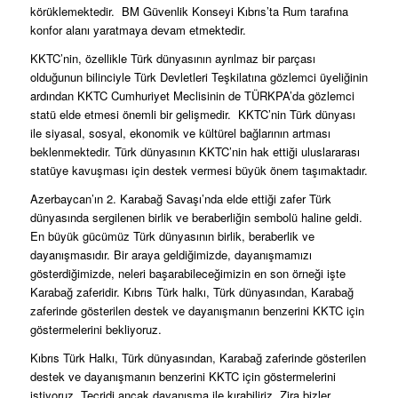
körüklemektedir. BM Güvenlik Konseyi Kıbrıs’ta Rum tarafına
konfor alanı yaratmaya devam etmektedir.
KKTC’nin, özellikle Türk dünyasının ayrılmaz bir parçası
olduğunun bilinciyle Türk Devletleri Teşkilatına gözlemci üyeliğinin
ardından KKTC Cumhuriyet Meclisinin de TÜRKPA’da gözlemci
statü elde etmesi önemli bir gelişmedir. KKTC’nin Türk dünyası
ile siyasal, sosyal, ekonomik ve kültürel bağlarının artması
beklenmektedir. Türk dünyasının KKTC’nin hak ettiği uluslararası
statüye kavuşması için destek vermesi büyük önem taşımaktadır.
Azerbaycan’ın 2. Karabağ Savaşı’nda elde ettiği zafer Türk
dünyasında sergilenen birlik ve beraberliğin sembolü haline geldi.
En büyük gücümüz Türk dünyasının birlik, beraberlik ve
dayanışmasıdır. Bir araya geldiğimizde, dayanışmamızı
gösterdiğimizde, neleri başarabileceğimizin en son örneği işte
Karabağ zaferidir. Kıbrıs Türk halkı, Türk dünyasından, Karabağ
zaferinde gösterilen destek ve dayanışmanın benzerini KKTC için
göstermelerini bekliyoruz.
Kıbrıs Türk Halkı, Türk dünyasından, Karabağ zaferinde gösterilen
destek ve dayanışmanın benzerini KKTC için göstermelerini
istiyoruz. Tecridi ancak dayanışma ile kırabiliriz. Zira bizler