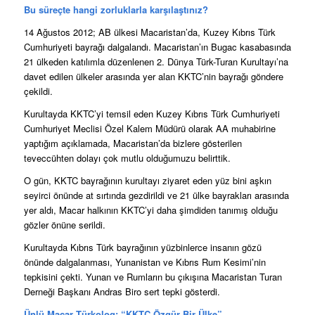
Bu süreçte hangi zorluklarla karşılaştınız?
14 Ağustos 2012; AB ülkesi Macaristan’da, Kuzey Kıbrıs Türk
Cumhuriyeti bayrağı dalgalandı. Macaristan’ın Bugac kasabasında
21 ülkeden katılımla düzenlenen 2. Dünya Türk-Turan Kurultayı’na
davet edilen ülkeler arasında yer alan KKTC’nin bayrağı göndere
çekildi.
Kurultayda KKTC’yi temsil eden Kuzey Kıbrıs Türk Cumhuriyeti
Cumhuriyet Meclisi Özel Kalem Müdürü olarak AA muhabirine
yaptığım açıklamada, Macaristan’da bizlere gösterilen
teveccühten dolayı çok mutlu olduğumuzu belirttik.
O gün, KKTC bayrağının kurultayı ziyaret eden yüz bini aşkın
seyirci önünde at sırtında gezdirildi ve 21 ülke bayrakları arasında
yer aldı, Macar halkının KKTC’yi daha şimdiden tanımış olduğu
gözler önüne serildi.
Kurultayda Kıbrıs Türk bayrağının yüzbinlerce insanın gözü
önünde dalgalanması, Yunanistan ve Kıbrıs Rum Kesimi’nin
tepkisini çekti. Yunan ve Rumların bu çıkışına Macaristan Turan
Derneği Başkanı Andras Biro sert tepki gösterdi.
Ünlü Macar Türkolog: “KKTC Özgür Bir Ülke”