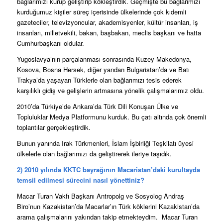
bağlarımızı kurup geliştirip kökleştirdik. Geçmişte bu bağlarımızı
kurduğumuz kişiler süreç içerisinde ülkelerinde çok kıdemli
gazeteciler, televizyoncular, akademisyenler, kültür insanları, iş
insanları, milletvekili, bakan, başbakan, meclis başkanı ve hatta
Cumhurbaşkanı oldular.
Yugoslavya’nın parçalanması sonrasında Kuzey Makedonya,
Kosova, Bosna Hersek, diğer yandan Bulgaristan’da ve Batı
Trakya’da yaşayan Türklerle olan bağlarımızı tesis ederek
karşılıklı gidiş ve gelişlerin artmasına yönelik çalışmalarımız oldu.
2010’da Türkiye’de Ankara’da Türk Dili Konuşan Ülke ve
Topluluklar Medya Platformunu kurduk. Bu çatı altında çok önemli
toplantılar gerçekleştirdik.
Bunun yanında Irak Türkmenleri, İslam İşbirliği Teşkilatı üyesi
ülkelerle olan bağlarımızı da geliştirerek ileriye taşıdık.
2) 2010 yılında KKTC bayrağının Macaristan’daki kurultayda
temsil edilmesi sürecini nasıl yönettiniz?
Macar Turan Vakfı Başkanı Antropolg ve Sosyolog Andraş
Biro’nun Kazakistan’da Macarlar’ın Türk köklerini Kazakistan’da
arama çalışmalarını yakından takip etmekteydim. Macar Turan