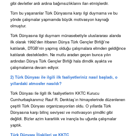
gibi devletler ardı ardına bağımsızlıklarını ilan etmişlerdir.
Tüm bu yaşananlar Türk Dünyasına karşı ilgi duymama ve bu
yönde çalışmalar yapmamda büyük motivasyon kaynağı
olmuştur.
Türk Dünyasına ilgi duymam münasebetiyle uluslararası alanda
ilk olarak 1992’den itibaren Dünya Türk Gençler Birliği’ne
katılarak, DTGB’nin yapmış olduğu çalışmalara elimden geldiğince
katılarak destekledim. Ne mutlu aradan geçen bunca yılın
ardından Dünya Türk Gençler Birliği hala dimdik ayakta ve
çalışmalarına devam ediyor.
2) Türk Dünyası ile ilgili ilk faaliyetleriniz nasıl başladı, o
yıllardaki atmosfer nasıldı?
Türk Dünyası ile ilgili ilk faaliyetlerim KKTC Kurucu
Cumhurbaşkanımız Rauf R. Denktaş’ın himayelerinde düzenlenen
çeşitli Türk Dünyası organizasyonları oldu. O yıllarda Türk
Dünyasına karşı bilinç seviyesi ve motivasyon şimdiki gibi
değildi. Bizler azim kararlılık ve inançla bu uğurda çalışmalar
yaptık.
Türk Dünyası İlişkileri ve KKTC