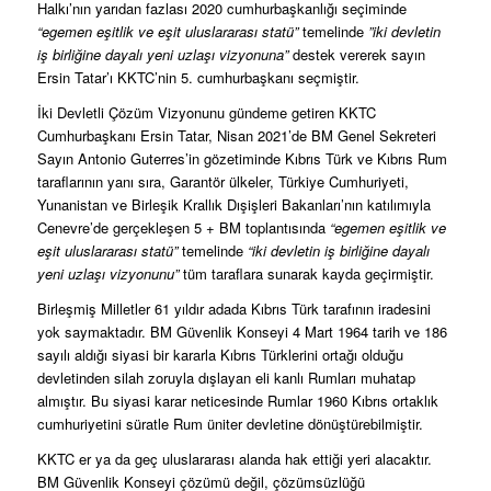
Halkı’nın yarıdan fazlası 2020 cumhurbaşkanlığı seçiminde
“egemen eşitlik ve eşit uluslararası statü”
temelinde
”iki devletin
iş birliğine dayalı yeni uzlaşı vizyonuna”
destek vererek sayın
Ersin Tatar’ı KKTC’nin 5. cumhurbaşkanı seçmiştir.
İki Devletli Çözüm Vizyonunu gündeme getiren KKTC
Cumhurbaşkanı Ersin Tatar, Nisan 2021’de BM Genel Sekreteri
Sayın Antonio Guterres’in gözetiminde Kıbrıs Türk ve Kıbrıs Rum
taraflarının yanı sıra, Garantör ülkeler, Türkiye Cumhuriyeti,
Yunanistan ve Birleşik Krallık Dışişleri Bakanları’nın katılımıyla
Cenevre’de gerçekleşen 5 + BM toplantısında
“egemen eşitlik ve
eşit uluslararası statü”
temelinde
“iki devletin iş birliğine dayalı
yeni uzlaşı vizyonunu”
tüm taraflara sunarak kayda geçirmiştir.
Birleşmiş Milletler 61 yıldır adada Kıbrıs Türk tarafının iradesini
yok saymaktadır. BM Güvenlik Konseyi 4 Mart 1964 tarih ve 186
sayılı aldığı siyasi bir kararla Kıbrıs Türklerini ortağı olduğu
devletinden silah zoruyla dışlayan eli kanlı Rumları muhatap
almıştır. Bu siyasi karar neticesinde Rumlar 1960 Kıbrıs ortaklık
cumhuriyetini süratle Rum üniter devletine dönüştürebilmiştir.
KKTC er ya da geç uluslararası alanda hak ettiği yeri alacaktır.
BM Güvenlik Konseyi çözümü değil, çözümsüzlüğü