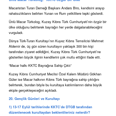
Macaristan Turan Derneği Başkanı Andars Biro, kendisini arayıp
rahatsızlıklarını belirten Yunan ve Rum yetkililere tepki gösterdi.
Ünlü Macar Türkolog, Kuzey Kıbrıs Türk Cumhuriyeti’nin özgür bir
ülke olduğunu belirterek bayrağın her yerde dalgalanabileceğini
vurguladı.
Dünya Türk-Turan Kurultayı’nın Kuyez Kıbrıs Temsilcisi Mehmet
Aldemir de, üç gün süren kurultayın yaklaşık 300 bin kişi
tarafından ziyaret edildiğini, Kuzey Kıbrıs Türk Cumhuriyeti’ne
gösterilen büyük ilginin kendilerini çok mutlu ettiğini ifade etti.
“Macar halkı KKTC Bayrağına Sahip Çıktı”
Kuzey Kıbrıs Cumhuriyet Meclisi Özel Kalem Müdürü Gökhan
Güler ise Macar halkının Kıbrıs Türk bayrağına sahip çıktığını
belirterek, bundan böyle bu kurultaya katılımlarının daha büyük
ekiple gerçekleşeceğini açıkladı.
20. Gençlik Günleri ve Kurultayı
1) 13-17 Eylül tarihlerinde KKTC’de DTGB tarafından
düzenlenecek kurultaydan beklentileriniz nelerdir?