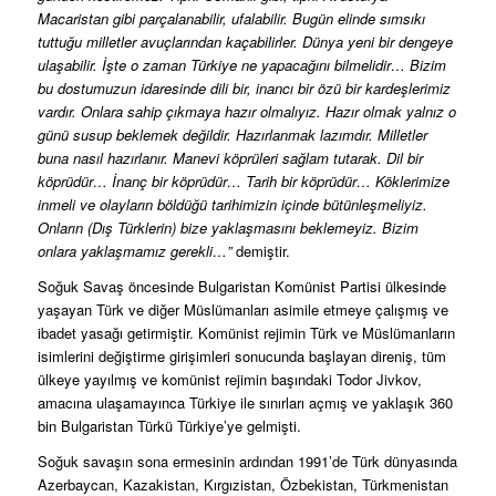
Macaristan gibi parçalanabilir, ufalabilir. Bugün elinde sımsıkı
tuttuğu milletler avuçlarından kaçabilirler. Dünya yeni bir dengeye
ulaşabilir. İşte o zaman Türkiye ne yapacağını bilmelidir… Bizim
bu dostumuzun idaresinde dili bir, inancı bir özü bir kardeşlerimiz
vardır. Onlara sahip çıkmaya hazır olmalıyız. Hazır olmak yalnız o
günü susup beklemek değildir. Hazırlanmak lazımdır. Milletler
buna nasıl hazırlanır. Manevi köprüleri sağlam tutarak. Dil bir
köprüdür… İnanç bir köprüdür… Tarih bir köprüdür… Köklerimize
inmeli ve olayların böldüğü tarihimizin içinde bütünleşmeliyiz.
Onların (Dış Türklerin) bize yaklaşmasını beklemeyiz. Bizim
onlara yaklaşmamız gerekli…”
demiştir.
Soğuk Savaş öncesinde Bulgaristan Komünist Partisi ülkesinde
yaşayan Türk ve diğer Müslümanları asimile etmeye çalışmış ve
ibadet yasağı getirmiştir. Komünist rejimin Türk ve Müslümanların
isimlerini değiştirme girişimleri sonucunda başlayan direniş, tüm
ülkeye yayılmış ve komünist rejimin başındaki Todor Jivkov,
amacına ulaşamayınca Türkiye ile sınırları açmış ve yaklaşık 360
bin Bulgaristan Türkü Türkiye’ye gelmişti.
Soğuk savaşın sona ermesinin ardından 1991’de Türk dünyasında
Azerbaycan, Kazakistan, Kırgızistan, Özbekistan, Türkmenistan